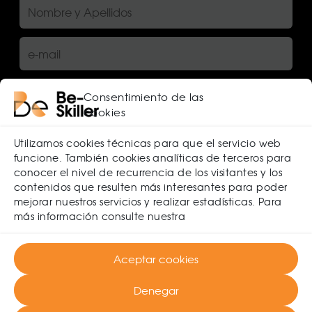
Consentimiento de las
cookies
He leído y acepto la
política de privacidad
Utilizamos cookies técnicas para que el servicio web
funcione. También cookies analíticas de terceros para
conocer el nivel de recurrencia de los visitantes y los
contenidos que resulten más interesantes para poder
NOSOTROS
FAQ
BLOG
mejorar nuestros servicios y realizar estadísticas. Para
RESPONSABILIDAD SOCIAL CORPORATIVA
más información consulte nuestra
POLÍTICA DE CALIDAD
POLITICA DE SEGURIDAD
MAPA DEL SITIO
Aceptar cookies
Denegar
DECLARACIÓN DE PRIVACIDAD (UE)