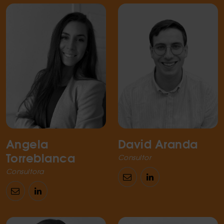
Angela
David Aranda
Torreblanca
Consultor
Consultora