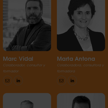
Marc Vidal
Marta Antona
Colaborador, consultor y
Colaboradora, consultora y
formador
formadora