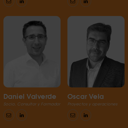
Daniel Valverde
Oscar Vela
Socio, Consultor y Formador
Proyectos y operaciones