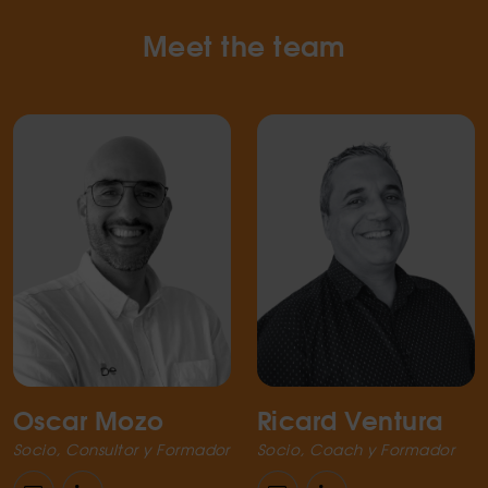
Meet the team
Oscar Mozo
Ricard Ventura
Socio, Consultor y Formador
Socio, Coach y Formador