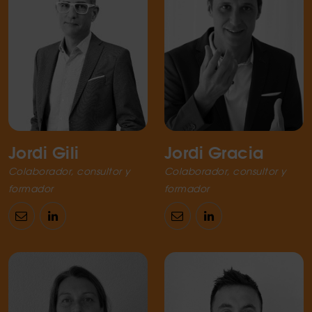
Jordi Gili
Jordi Gracia
Colaborador, consultor y
Colaborador, consultor y
formador
formador