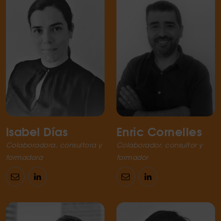
Isabel Días
Enric Cornelles
Colaboradora, consultora y
Colaborador, consultor y
formadora
formador