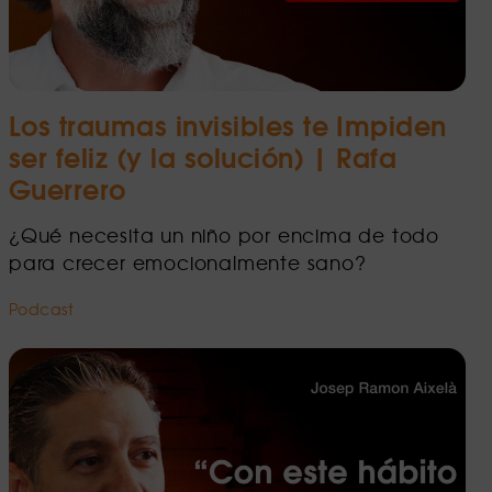
Los traumas invisibles te Impiden
ser feliz (y la solución) | Rafa
Guerrero
¿Qué necesita un niño por encima de todo
para crecer emocionalmente sano?
Podcast