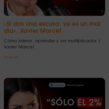
«Si das una excusa, ya es un mal
día». Xavier Marcet.
Cómo liderar, aprender y ser multiplicador |
Xavier Marcet
Podcast