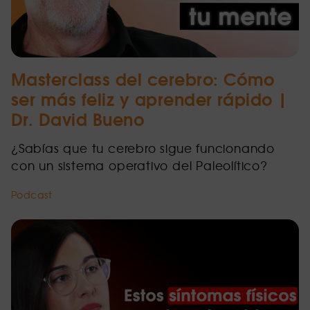
Masterclass del cerebro: Cómo
ser más feliz y aprender rápido |
Dr. David Bueno
¿Sabías que tu cerebro sigue funcionando
con un sistema operativo del Paleolítico?
Podcast