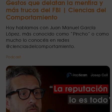
Gestos que delatan la mentira y
más trucos del FBI | Ciencias del
Comportamiento
Hoy hablamos con Juan Manuel García
López, más conocido como “Pincho” o como
mucho lo conocéis en redes
@cienciasdelcomportamiento.
Podcast