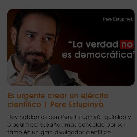
Es urgente crear un ejército
científico | Pere Estupinyà
Hoy hablamos con Pere Estupinyà, químico y
bioquímico español, más conocido por ser
también un gran divulgador científico.