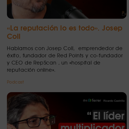
«La reputación lo es todo». Josep
Coll
Hablamos con Josep Coll, emprendedor de
éxito, fundador de Red Points y co-fundador
y CEO de RepScan , un «hospital de
reputación online».
Podcast