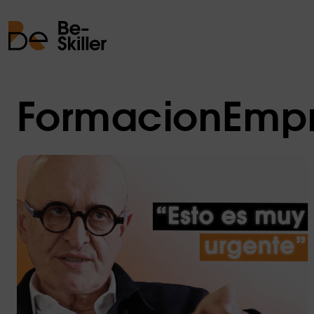
FormacionEmpr