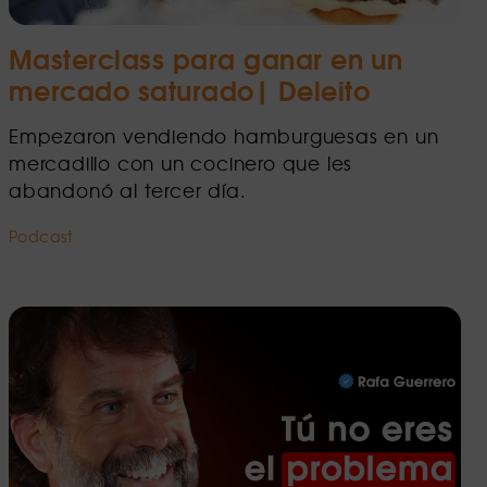
Masterclass para ganar en un
mercado saturado| Deleito
Empezaron vendiendo hamburguesas en un
mercadillo con un cocinero que les
abandonó al tercer día.
Podcast