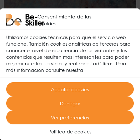
Consentimiento de las
cookies
Utilizamos cookies técnicas para que el servicio web
funcione. También cookies analíticas de terceros para
conocer el nivel de recurrencia de los visitantes y los
contenidos que resulten más interesantes para poder
mejorar nuestros servicios y realizar estadísticas. Para
OKRs: El antídoto para la Paranoia de
más información consulte nuestra
la Productividad del Liderazgo en
Remoto
Aceptar cookies
Es momento de transformar la paranoia en
Denegar
potencia, la supervisión en inspiración.
Ver preferencias
Liderazgo
,
Trabajo en Remoto
Política de cookies